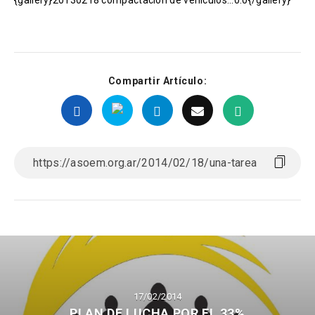
{gallery}20130218 compactacion de vehiculos:::0:0{/gallery}
Compartir Artículo:
17/02/2014
PLAN DE LUCHA POR EL 33%