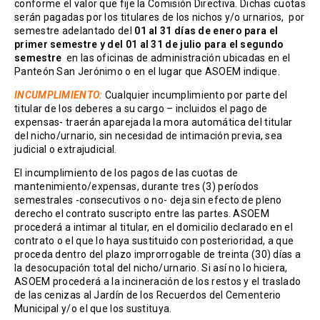
conforme el valor que fije la Comisión Directiva. Dichas cuotas
serán pagadas por los titulares de los nichos y/o urnarios, por
semestre adelantado del
01 al 31 días de enero para el
primer semestre y del 01 al 31 de julio para el segundo
semestre
en las oficinas de administración ubicadas en el
Panteón San Jerónimo o en el lugar que ASOEM indique.
INCUMPLIMIENTO:
Cualquier incumplimiento por parte del
titular de los deberes a su cargo – incluidos el pago de
expensas- traerán aparejada la
mora automática
del titular
del nicho/urnario, sin necesidad de intimación previa, sea
judicial o extrajudicial.
El incumplimiento de los pagos de las cuotas de
mantenimiento/expensas, durante tres (3) períodos
semestrales -consecutivos o no- deja sin efecto de pleno
derecho el contrato suscripto entre las partes. ASOEM
procederá a intimar al titular, en el domicilio declarado en el
contrato o el que lo haya sustituido con posterioridad, a que
proceda dentro del plazo improrrogable de treinta (30) días a
la desocupación total del nicho/urnario. Si así no lo hiciera,
ASOEM procederá a la incineración de los restos y el traslado
de las cenizas al Jardín de los Recuerdos del Cementerio
Municipal y/o el que los sustituya.