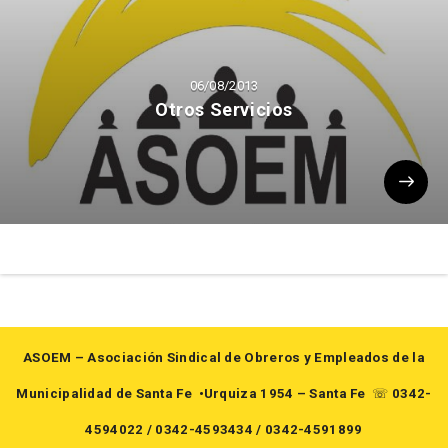
06/08/2013
Otros Servicios
ASOEM – Asociación Sindical de Obreros y Empleados de la
Municipalidad de Santa Fe
•Urquiza 1954 – Santa Fe
☏
0342-
4594022
/
0342-4593434
/
0342-4591899