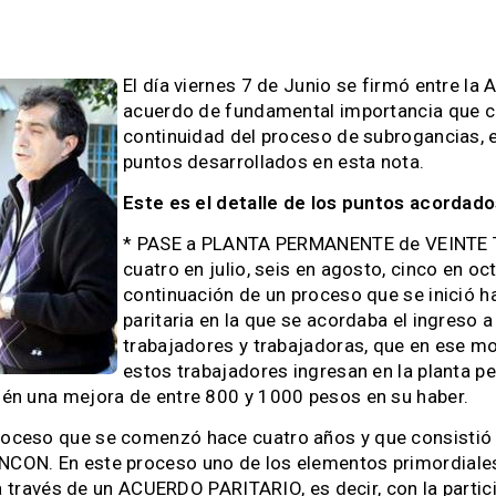
El día viernes 7 de Junio se firmó entre la
acuerdo de fundamental importancia que co
continuidad del proceso de subrogancias, e
puntos desarrollados en esta nota.
Este es el detalle de los puntos acordad
* PASE a PLANTA PERMANENTE de VEINTE 
cuatro en julio, seis en agosto, cinco en oc
continuación de un proceso que se inició h
paritaria en la que se acordaba el ingreso a
trabajadores y trabajadoras, que en ese m
estos trabajadores ingresan en la planta pe
mbién una mejora de entre 800 y 1000 pesos en su haber.
proceso que se comenzó hace cuatro años y que consistió 
 RINCON. En este proceso uno de los elementos primordi
ravés de un ACUERDO PARITARIO, es decir, con la partici