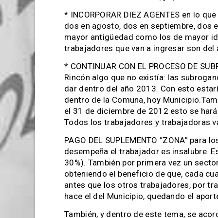
* INCORPORAR DIEZ AGENTES en lo que qu
dos en agosto, dos en septiembre, dos e
mayor antigüedad como los de mayor idon
trabajadores que van a ingresar son del
* CONTINUAR CON EL PROCESO DE SUBROG
Rincón algo que no existía: las subrogan
dar dentro del año 2013. Con esto esta
dentro de la Comuna, hoy Municipio.Tam
el 31 de diciembre de 2012 esto se hará
Todos los trabajadores y trabajadoras v
PAGO DEL SUPLEMENTO “ZONA” para los tr
desempeña el trabajador es insalubre. E
30%). También por primera vez un sector 
obteniendo el beneficio de que, cada cua
antes que los otros trabajadores, por tra
hace el del Municipio, quedando el aport
También, y dentro de este tema, se aco