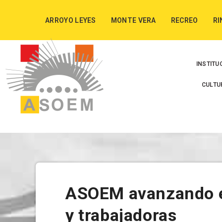
ARROYO LEYES
MONTE VERA
RECREO
RI
INSTITU
CULTU
ASOEM avanzando en
y trabajadoras