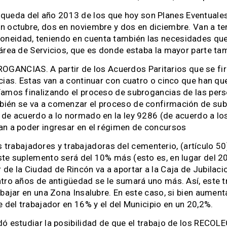
eda del año 2013 de los que hoy son Planes Eventuales.
n octubre, dos en noviembre y dos en diciembre. Van a ten
eidad, teniendo en cuenta también las necesidades que t
 área de Servicios, que es donde estaba la mayor parte ta
ANCIAS. A partir de los Acuerdos Paritarios que se f
cias. Estas van a continuar con cuatro o cinco que han qu
ríamos finalizando el proceso de subrogancias de las pe
bién se va a comenzar el proceso de confirmación de su
 de acuerdo a lo normado en la ley 9286 (de acuerdo a los
an a poder ingresar en el régimen de concursos
abajadores y trabajadoras del cementerio, (artículo 50)
ste suplemento será del 10% más (esto es, en lugar del 2
de la Ciudad de Rincón va a aportar a la Caja de Jubilac
tro años de antigüedad se le sumará uno más. Así, este t
bajar en una Zona Insalubre. En este caso, si bien aumenta
e del trabajador en 16% y el del Municipio en un 20,2%.
rdó estudiar la posibilidad de que el trabajo de los R