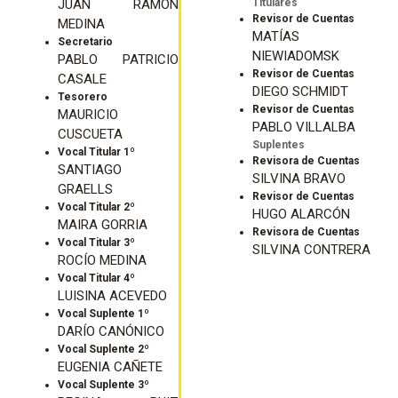
JUAN RAMON
Titulares
Revisor de Cuentas
MEDINA
MATÍAS
Secretario
NIEWIADOMSK
PABLO PATRICIO
Revisor de Cuentas
CASALE
DIEGO SCHMIDT
Tesorero
Revisor de Cuentas
MAURICIO
PABLO VILLALBA
CUSCUETA
Suplentes
Vocal Titular 1º
Revisora de Cuentas
SANTIAGO
SILVINA BRAVO
GRAELLS
Revisor de Cuentas
Vocal Titular 2º
HUGO ALARCÓN
MAIRA GORRIA
Revisora de Cuentas
Vocal Titular 3º
SILVINA CONTRERA
ROCÍO MEDINA
Vocal Titular 4º
LUISINA ACEVEDO
Vocal Suplente 1º
DARÍO CANÓNICO
Vocal Suplente 2º
EUGENIA CAÑETE
Vocal Suplente 3º