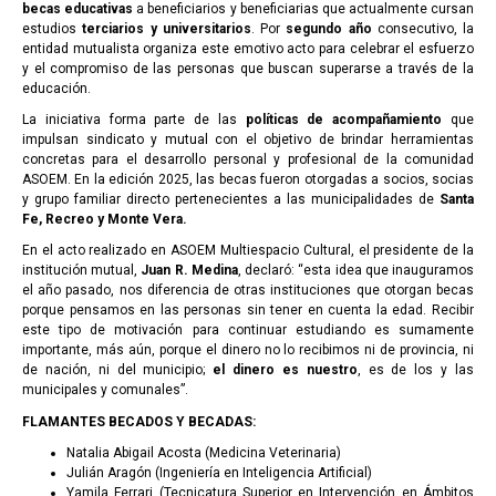
becas educativas
a beneficiarios y beneficiarias que actualmente cursan
estudios
terciarios y universitarios
. Por
segundo año
consecutivo, la
entidad mutualista organiza este emotivo acto para celebrar el esfuerzo
y el compromiso de las personas que buscan superarse a través de la
educación.
La iniciativa forma parte de las
políticas de acompañamiento
que
impulsan sindicato y mutual con el objetivo de brindar herramientas
concretas para el desarrollo personal y profesional de la comunidad
ASOEM. En la edición 2025, las becas fueron otorgadas a socios, socias
y grupo familiar directo pertenecientes a las municipalidades de
Santa
Fe, Recreo y Monte Vera.
En el acto realizado en ASOEM Multiespacio Cultural, el presidente de la
institución mutual,
Juan R. Medina
, declaró: “esta idea que inauguramos
el año pasado, nos diferencia de otras instituciones que otorgan becas
porque pensamos en las personas sin tener en cuenta la edad. Recibir
este tipo de motivación para continuar estudiando es sumamente
importante, más aún, porque el dinero no lo recibimos ni de provincia, ni
de nación, ni del municipio;
el dinero es nuestro
, es de los y las
municipales y comunales”.
FLAMANTES BECADOS Y BECADAS:
Natalia Abigail Acosta (Medicina Veterinaria)
Julián Aragón (Ingeniería en Inteligencia Artificial)
Yamila Ferrari (Tecnicatura Superior en Intervención en Ámbitos